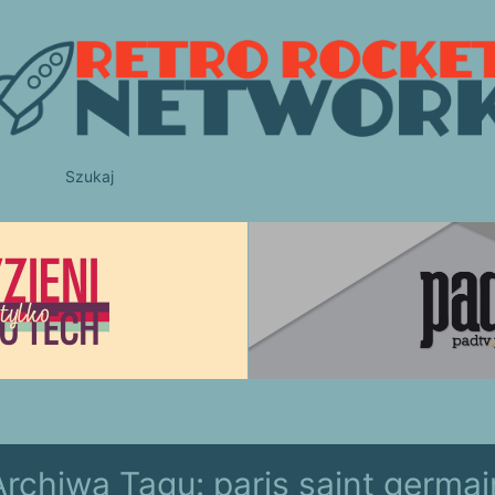
Szukaj
Archiwa Tagu:
paris saint germai