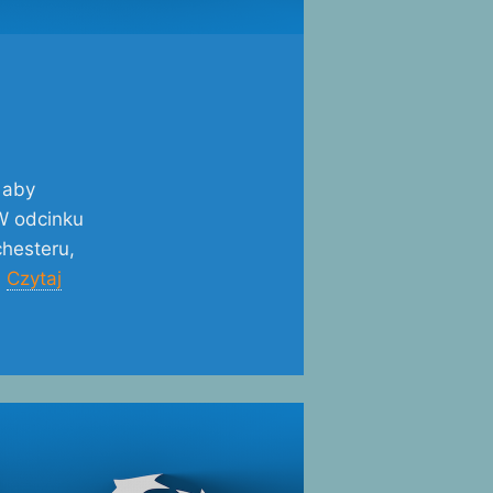
 aby
W odcinku
hesteru,
…
Czytaj