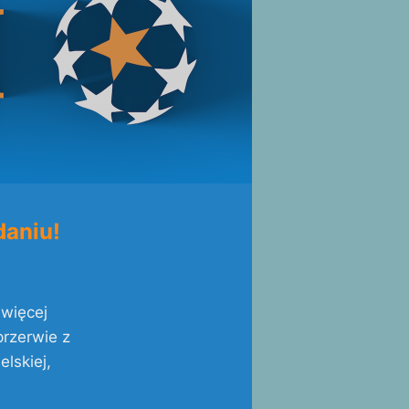
daniu!
 więcej
przerwie z
elskiej,