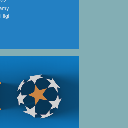
waż
namy
ligi