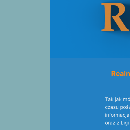
Realn
Tak jak mó
czasu pośw
informacja
oraz z Lig