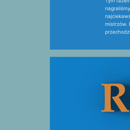
Tym razem
nagraliśmy
najciekaws
mistrzów. 
przechodzi