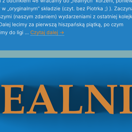
 z odcinkiem 46 wracamy do „realnych” korzeni, ponie
 w „oryginalnym” składzie (czyt. bez Piotrka ;) ). Zaczy
zymi (naszym zdaniem) wydarzeniami z ostatniej kolejki 
Dalej lecimy za pierwszą hiszpańską piątką, po czym
my do ligi …
Czytaj dalej
→