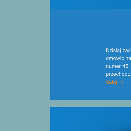
Dzisiaj za
omówić naj
numer 45, 
przechodzą
dalej
→