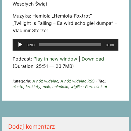
Wesołych Świąt!
Muzyka: Hemiola „Hemiola-Foxtrot”
„Twilight is Falling – Es wird scho glei dumpa” –
Vladimir Sterzer
Odtwarzacz
00:00
00:00
plików
dźwiękowych
Podcast:
Play in new window
|
Download
(Duration: 25:51 — 23.7MB)
Kategorie:
A nóż widelec
,
A nóż widelec RSS
· Tagi:
ciasto
,
krokiety
,
mak
,
naleśniki
,
wigilia
·
Permalink ★
Dodaj komentarz