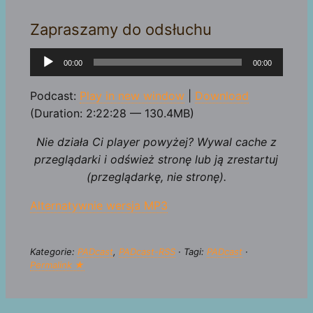
Zapraszamy do odsłuchu
Odtwarzacz
00:00
00:00
plików
dźwiękowych
Podcast:
Play in new window
|
Download
(Duration: 2:22:28 — 130.4MB)
Nie działa Ci player powyżej? Wywal cache z
przeglądarki i odśwież stronę lub ją zrestartuj
(przeglądarkę, nie stronę).
Alternatywnie wersja MP3
Kategorie:
PADcast
,
PADcast-RSS
· Tagi:
PADcast
·
Permalink ★