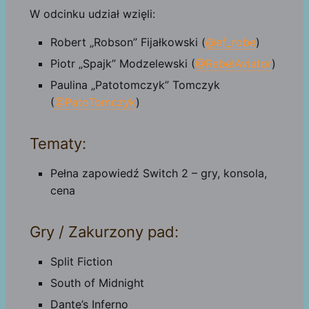
W odcinku udział wzięli:
Robert „Robson” Fijałkowski (
@ef_robe
)
Piotr „Spajk” Modzelewski (
@RebelAviator
)
Paulina „Patotomczyk” Tomczyk
(
@PatoTomczyk
)
Tematy:
Pełna zapowiedź Switch 2 – gry, konsola,
cena
Gry / Zakurzony pad:
Split Fiction
South of Midnight
Dante’s Inferno