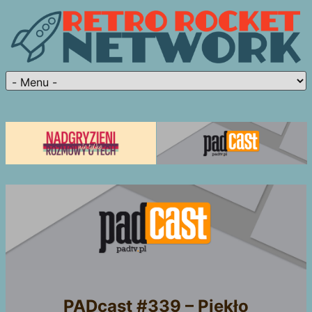
PADcast #339 – Piekło