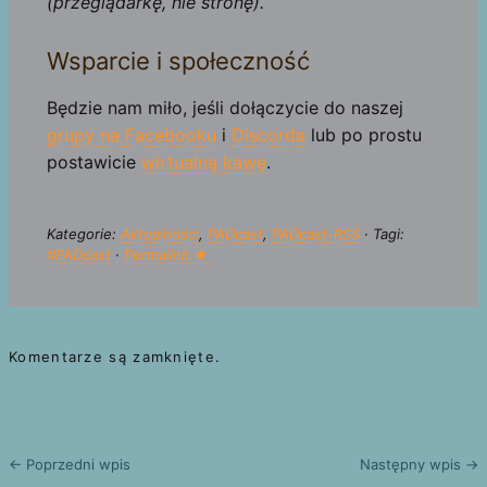
(przeglądarkę, nie stronę).
Wsparcie i społeczność
Będzie nam miło, jeśli dołączycie do naszej
grupy na Facebooku
i
Discorda
lub po prostu
postawicie
wirtualną kawę
.
Kategorie:
Aktualności
,
PADcast
,
PADcast-RSS
· Tagi:
#PADcast
·
Permalink ★
Komentarze są zamknięte.
← Poprzedni wpis
Następny wpis →