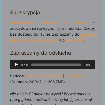
Subskrypcja
Subskrybujcie PADcast w iTunes
–
zdecydowanie najwygodniejsza metoda. Osoby
bez dostępu do iTunes zapraszamy do
dodania
nas za pomocą kanału RSS
lub
na Spotify
.
Zapraszamy do odsłuchu
Odtwarzacz
00:00
00:00
plików
dźwiękowych
Podcast:
Play in new window
|
Download
(Duration: 2:09:12 — 295.7MB)
Nie działa Ci player powyżej? Wywal cache z
przeglądarki i odśwież stronę lub ją zrestartuj