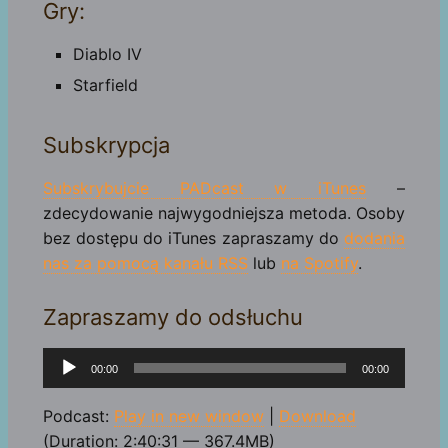
Gry:
Diablo IV
Starfield
Subskrypcja
Subskrybujcie PADcast w iTunes
–
zdecydowanie najwygodniejsza metoda. Osoby
bez dostępu do iTunes zapraszamy do
dodania
nas za pomocą kanału RSS
lub
na Spotify
.
Zapraszamy do odsłuchu
Odtwarzacz
00:00
00:00
plików
dźwiękowych
Podcast:
Play in new window
|
Download
(Duration: 2:40:31 — 367.4MB)