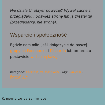
Nie działa Ci player powyżej? Wywal cache z
przeglądarki i odśwież stronę lub ją zrestartuj
(przeglądarkę, nie stronę).
Wsparcie i społeczność
Będzie nam miło, jeśli dołączycie do naszej
grupy na Facebooku
i
Discorda
lub po prostu
postawicie
wirtualną kawę
.
Kategorie:
PADcast
,
PADcast-RSS
· Tagi:
PADcast
·
Permalink ★
Komentarze są zamknięte.