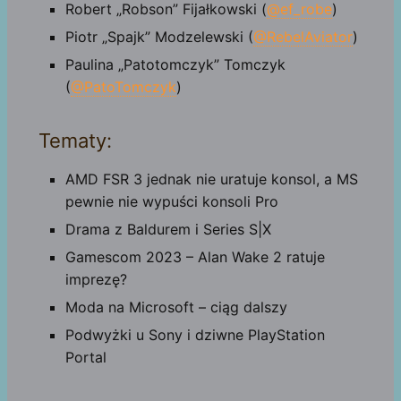
Robert „Robson” Fijałkowski (
@ef_robe
)
Piotr „Spajk” Modzelewski (
@RebelAviator
)
Paulina „Patotomczyk” Tomczyk
(
@PatoTomczyk
)
Tematy:
AMD FSR 3 jednak nie uratuje konsol, a MS
pewnie nie wypuści konsoli Pro
Drama z Baldurem i Series S|X
Gamescom 2023 – Alan Wake 2 ratuje
imprezę?
Moda na Microsoft – ciąg dalszy
Podwyżki u Sony i dziwne PlayStation
Portal