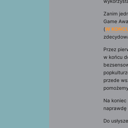
wykorzysta
Zanim jedn
Game Awar
(
W KOŃCU
zdecydowa
Przez pier
w końcu d
bezsensow
popkulturz
przede wsz
pomożemy W
Na koniec
naprawdę 
Do usłysze