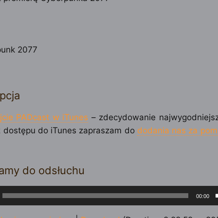
punk 2077
pcja
jcie PADcast w iTunes
– zdecydowanie najwygodniejs
 dostępu do iTunes zapraszam do
dodania nas za pom
amy do odsłuchu
cz
00:00
ych