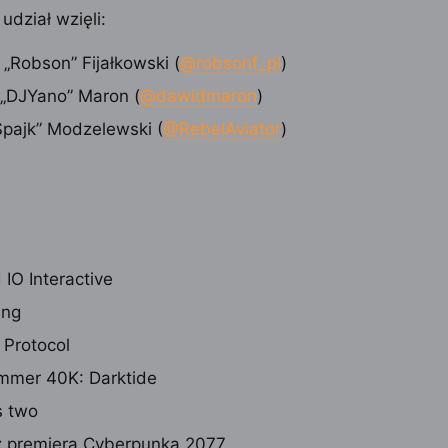
udział wzięli:
 „Robson” Fijałkowski (
@robsonf_pl
)
„DJYano” Maron (
@dawidmaron
)
„Spajk” Modzelewski (
@RebelAviator
)
 IO Interactive
ing
 Protocol
mer 40K: Darktide
s two
z premierą Cyberpunka 2077