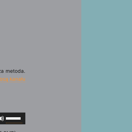
za metoda.
ocą kanału
Używaj
strzałek