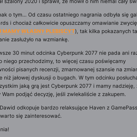
ł szalony 2020 i sprawił, że mówił o nim niemal cały świ
ak o tym… Od czasu ostatniego nagrania odbyła się ga
ds i chociaż całkowicie opuszczamy omawianie zwycięz
 MAMY WŁASNY PLEBISCYT
), tak kilka pokazanych t
nie zasłużyło na wzmiankę.
wsze 30 minut odcinka Cyberpunk 2077 nie pada ani raz
o niego przechodzimy, to więcej czasu poświęcamy
ności pisanych recenzji, zmarnowanej szansie na zmia
e niż jałowej dyskusji o bugach. W tym odcinku posłuch
ystkim jaką grą jest Cyberpunk 2077 i mamy nadzieję,
am podjąć decyzję, jeśli zwlekaliście z zakupem.
 Dawid odkopuje bardzo relaksujące Haven z GamePass
warto się zainteresować.
nia!