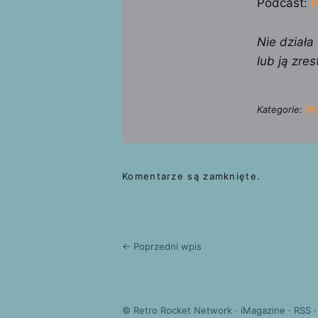
Podcast:
P
Nie działa
lub ją zres
Kategorie:
PA
Komentarze są zamknięte.
← Poprzedni wpis
©
Retro Rocket Network
·
iMagazine
·
RSS