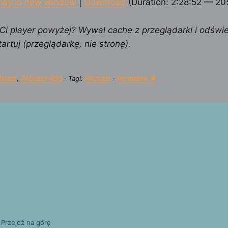
lay in new window
|
Download
(Duration: 2:28:52 — 2
 Ci player powyżej? Wywal cache z przeglądarki i odświ
tartuj (przeglądarkę, nie stronę).
Dcast
,
PADcast-RSS
· Tagi:
PADcast
·
Permalink ★
·
Przejdź na górę