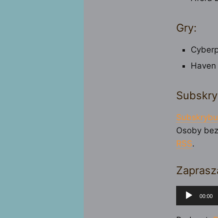
Gry:
Cyber
Haven
Subskry
Subskrybu
Osoby bez
RSS
.
Zaprasz
Odtwarza
00:00
plików
dźwiękow