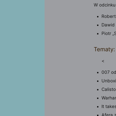
W odcinku 
Robert
Dawid 
Piotr 
Tematy:
<
007 od
Unbox
Calisto
Warham
It take
Afera 