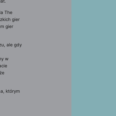
at.
la The
kich gier
am gier
u, ale gdy
ny w
acie
 że
a, którym