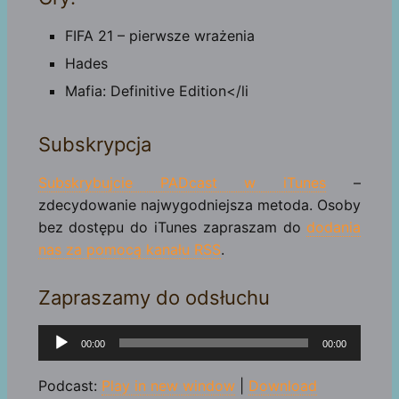
FIFA 21 – pierwsze wrażenia
Hades
Mafia: Definitive Edition</li
Subskrypcja
Subskrybujcie PADcast w iTunes
–
zdecydowanie najwygodniejsza metoda. Osoby
bez dostępu do iTunes zapraszam do
dodania
nas za pomocą kanału RSS
.
Zapraszamy do odsłuchu
Odtwarzacz
00:00
00:00
plików
dźwiękowych
Podcast:
Play in new window
|
Download