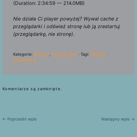
(Duration: 2:34:59 — 214.0MB)
Nie działa Ci player powyżej? Wywal cache z
przeglądarki i odśwież stronę lub ją zrestartuj
(przeglądarkę, nie stronę).
Kategorie:
PADcast
,
PADcast-RSS
· Tagi:
PADcast
·
Permalink ★
Komentarze są zamknięte.
← Poprzedni wpis
Następny wpis →