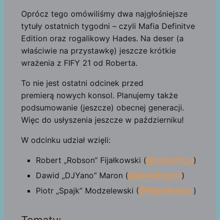
Oprócz tego omówiliśmy dwa najgłośniejsze
tytuły ostatnich tygodni – czyli Mafia Definitve
Edition oraz rogalikowy Hades. Na deser (a
właściwie na przystawkę) jeszcze krótkie
wrażenia z FIFY 21 od Roberta.
To nie jest ostatni odcinek przed
premierą nowych konsol. Planujemy także
podsumowanie (jeszcze) obecnej generacji.
Więc do usłyszenia jeszcze w październiku!
W odcinku udział wzięli:
Robert „Robson” Fijałkowski (
@robsonf_pl
)
Dawid „DJYano” Maron (
@dawidmaron
)
Piotr „Spajk” Modzelewski (
@RebelAviator
)