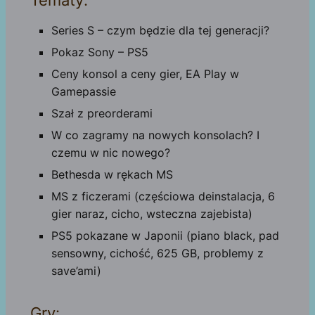
Tematy:
Series S – czym będzie dla tej generacji?
Pokaz Sony – PS5
Ceny konsol a ceny gier, EA Play w
Gamepassie
Szał z preorderami
W co zagramy na nowych konsolach? I
czemu w nic nowego?
Bethesda w rękach MS
MS z ficzerami (częściowa deinstalacja, 6
gier naraz, cicho, wsteczna zajebista)
PS5 pokazane w Japonii (piano black, pad
sensowny, cichość, 625 GB, problemy z
save’ami)
Gry: