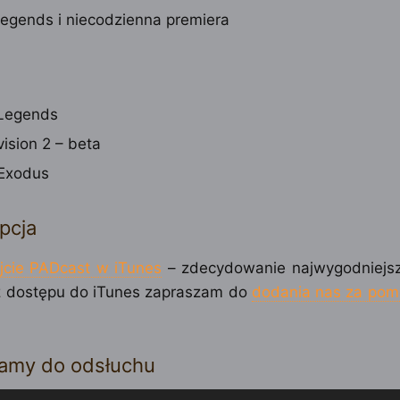
egends i niecodzienna premiera
Legends
vision 2 – beta
Exodus
pcja
jcie PADcast w iTunes
– zdecydowanie najwygodniejs
 dostępu do iTunes zapraszam do
dodania nas za pom
amy do odsłuchu
cz