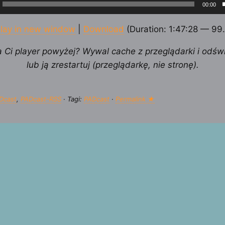
00:00
ych
lay in new window
|
Download
(Duration: 1:47:28 — 99
a Ci player powyżej? Wywal cache z przeglądarki i odśw
lub ją zrestartuj (przeglądarkę, nie stronę).
Dcast
,
PADcast-RSS
· Tagi:
PADcast
·
Permalink ★