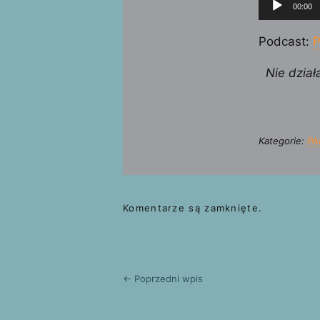
00:00
plików
dźwiękow
Podcast:
P
Nie dział
Kategorie:
PA
Komentarze są zamknięte.
← Poprzedni wpis