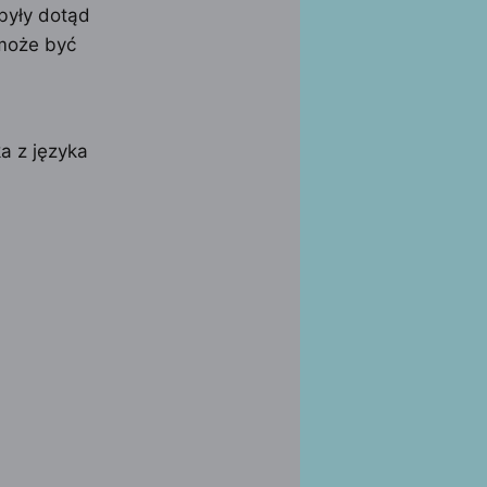
 były dotąd
 może być
ka z języka