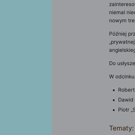
zaintereso
niemal nie
nowym tre
Później pr
„prywatnej
angielskie
Do usłysze
W odcinku 
Robert
Dawid 
Piotr 
Tematy: