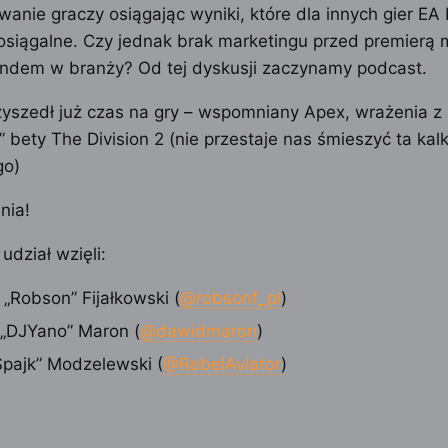
wanie graczy osiągając wyniki, które dla innych gier EA
osiągalne. Czy jednak brak marketingu przed premierą
ndem w branży? Od tej dyskusji zaczynamy podcast.
zyszedł już czas na gry – wspomniany Apex, wrażenia z
” bety The Division 2 (nie przestaje nas śmieszyć ta kal
go)
nia!
udział wzięli:
 „Robson” Fijałkowski (
@robsonf_pl
)
„DJYano” Maron (
@dawidmaron
)
„Spajk” Modzelewski (
@RebelAviator
)