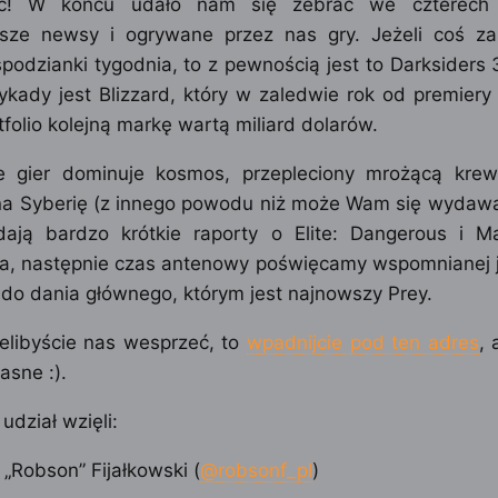
ć! W końcu udało nam się zebrać we czterech
jsze newsy i ogrywane przez nas gry. Jeżeli coś za
podzianki tygodnia, to z pewnością jest to Darksiders 3
ykady jest Blizzard, który w zaledwie rok od premier
folio kolejną markę wartą miliard dolarów.
 gier dominuje kosmos, przepleciony mrożącą kre
a Syberię (z innego powodu niż może Wam się wydawać
dają bardzo krótkie raporty o Elite: Dangerous i Ma
, następnie czas antenowy poświęcamy wspomnianej ju
 do dania głównego, którym jest najnowszy Prey.
ielibyście nas wesprzeć, to
wpadnijcie pod ten adres
,
jasne :).
udział wzięli:
 „Robson” Fijałkowski (
@robsonf_pl
)