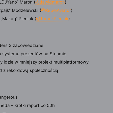
„DJYano” Maron (
@dawidmaron
)
„Spajk” Modzelewski (
@RebelAviator
)
„Makaq” Pieniak (
@TomekPieniak
)
ders 3 zapowiedziane
 systemu prezentów na Steamie
 idzie w mniejszy projekt multiplatformowy
rd z rekordową społecznością
Dangerous
eda – krótki raport po 50h