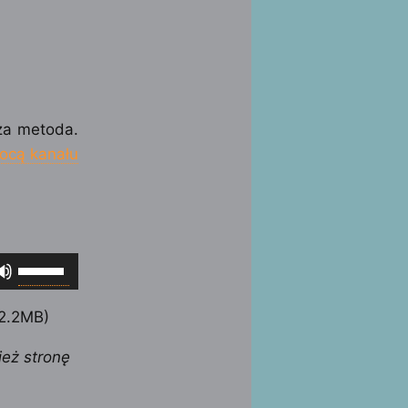
za metoda.
ocą kanału
Używaj
strzałek
do
32.2MB)
góry/do
ież stronę
dołu
aby