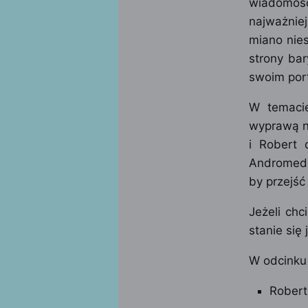
wiadomoś
najważnie
miano nies
strony bar
swoim port
W temacie
wyprawą n
i Robert 
Andromeda
by przejść
Jeżeli chc
stanie się 
W odcinku 
Robert