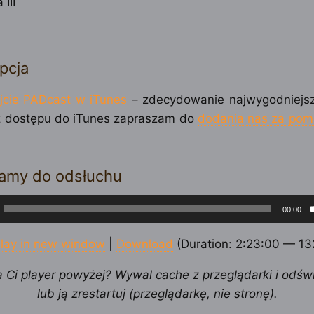
 III
pcja
jcie PADcast w iTunes
– zdecydowanie najwygodniejs
 dostępu do iTunes zapraszam do
dodania nas za pom
amy do odsłuchu
cz
00:00
ych
lay in new window
|
Download
(Duration: 2:23:00 — 1
a Ci player powyżej? Wywal cache z przeglądarki i odśw
lub ją zrestartuj (przeglądarkę, nie stronę).