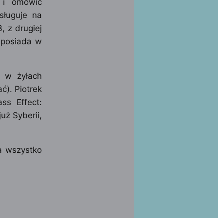
 i omówić
sługuje na
, z drugiej
y posiada w
w w żyłach
). Piotrek
ss Effect:
ż Syberii,
 a wszystko