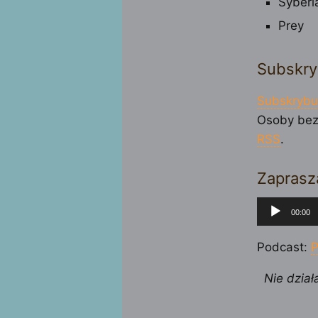
Syberia
Prey
Subskry
Subskrybu
Osoby bez
RSS
.
Zaprasz
Odtwarza
00:00
plików
dźwiękow
Podcast:
P
Nie dział