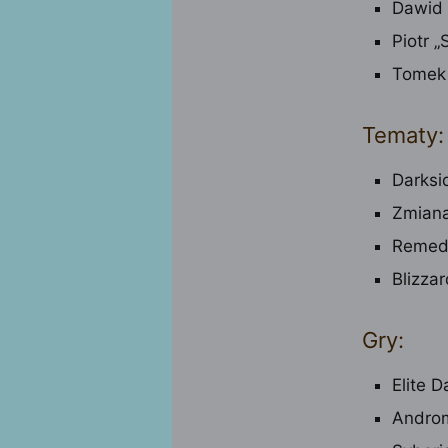
Dawid 
Piotr 
Tomek 
Tematy:
Darksi
Zmiana
Remedy
Blizza
Gry:
Elite 
Androm