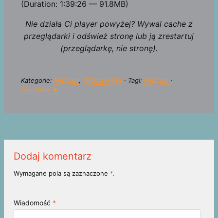
(Duration: 1:39:26 — 91.8MB)
Nie działa Ci player powyżej? Wywal cache z
przeglądarki i odśwież stronę lub ją zrestartuj
(przeglądarkę, nie stronę).
Kategorie:
PADcast
,
PADcast-RSS
· Tagi:
PADcast
·
Permalink ★
Dodaj komentarz
Wymagane pola są zaznaczone
*
.
Wiadomość
*