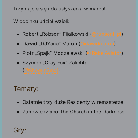
Trzymajcie się i do usłyszenia w marcu!
W odcinku udział wzięli:
Robert „Robson” Fijałkowski (
@robsonf_pl
)
Dawid „DJYano” Maron (
@dawidmaron
)
Piotr „Spajk” Modzelewski (
@RebelAviator
)
Szymon „Gray Fox” Zalichta
(
@Shogun3maj
)
Tematy:
Ostatnie trzy duże Residenty w remasterze
Zapowiedziano The Church in the Darkness
Gry: