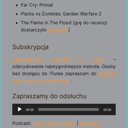
Far Cry: Primal
Plants vs Zombies: Garden Warfare 2
The Flame in The Flood [grę do recenzji
dostarczyło
EvolvePR
]
Subskrypcja
Subskrybujcie PADcast w iTunes
–
zdecydowanie najwygodniejsza metoda. Osoby
bez dostępu do iTunes zapraszam do
dodania
nas za pomocą kanału RSS
.
Zapraszamy do odsłuchu
Odtwarzacz
00:00
00:00
plików
dźwiękowych
Podcast:
Play in new window
|
Download