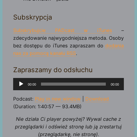
Subskrypcja
Subskrybujcie PADcast w iTunes
–
zdecydowanie najwygodniejsza metoda. Osoby
bez dostępu do iTunes zapraszam do
dodania
nas za pomocą kanału RSS
.
Zapraszamy do odsłuchu
Odtwarzacz
00:00
00:00
plików
dźwiękowych
Podcast:
Play in new window
|
Download
(Duration: 1:40:57 — 93.4MB)
Nie działa Ci player powyżej? Wywal cache z
przeglądarki i odśwież stronę lub ją zrestartuj
(przeglądarkę, nie stronę).