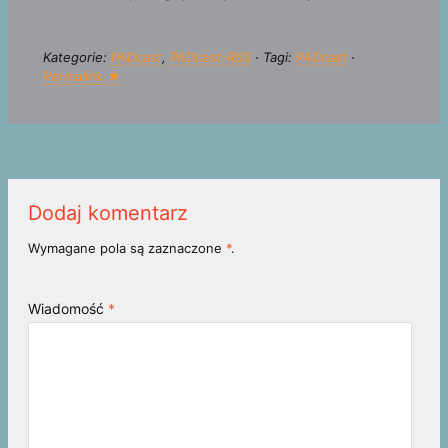
Kategorie:
PADcast
,
PADcast-RSS
· Tagi:
PADcast
·
Permalink ★
Dodaj komentarz
Wymagane pola są zaznaczone
*
.
Wiadomość
*