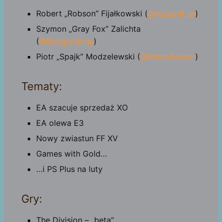
Robert „Robson” Fijałkowski (
@robsonf_pl
)
Szymon „Gray Fox” Zalichta
(
@Shogun3maj
)
Piotr „Spajk” Modzelewski (
@RebelAviator
)
Tematy:
EA szacuje sprzedaż XO
EA olewa E3
Nowy zwiastun FF XV
Games with Gold…
…i PS Plus na luty
Gry:
The Division – „beta”