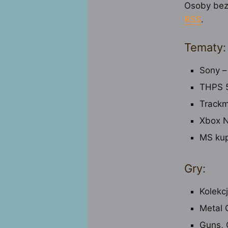
Osoby bez
RSS
.
Tematy:
Sony –
THPS 5
Trackm
Xbox N
MS kup
Gry:
Kolekc
Metal 
Guns, 