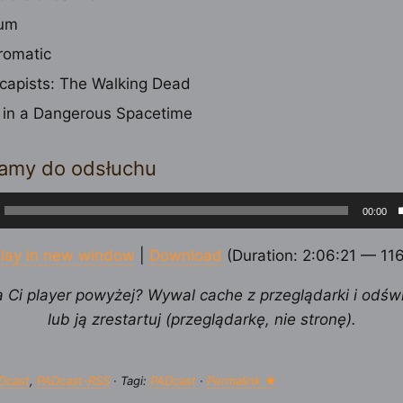
ium
romatic
capists: The Walking Dead
 in a Dangerous Spacetime
amy do odsłuchu
cz
00:00
ych
lay in new window
|
Download
(Duration: 2:06:21 — 11
a Ci player powyżej? Wywal cache z przeglądarki i odśw
lub ją zrestartuj (przeglądarkę, nie stronę).
Dcast
,
PADcast-RSS
· Tagi:
PADcast
·
Permalink ★