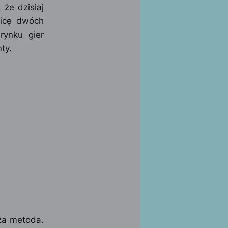
że dzisiaj
nicę dwóch
rynku gier
ty.
za metoda.