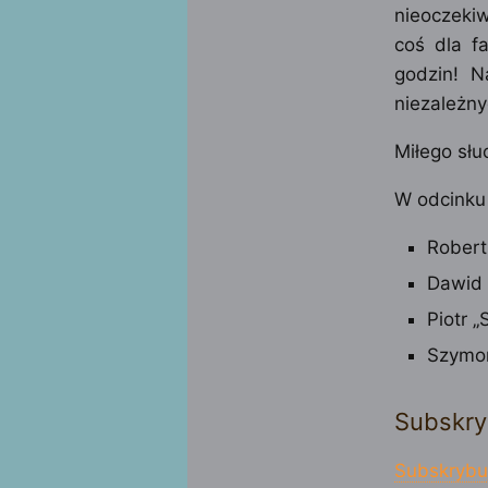
nieoczeki
coś dla f
godzin! N
niezależny
Miłego słu
W odcinku 
Robert
Dawid 
Piotr 
Szymon
Subskry
Subskrybu