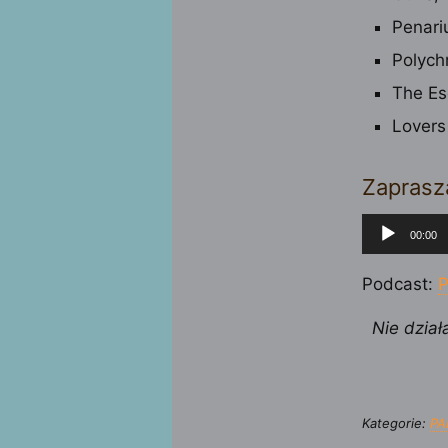
Penar
Polych
The Es
Lovers
Zaprasz
Odtwarza
00:00
plików
dźwiękow
Podcast:
P
Nie dział
Kategorie:
PA