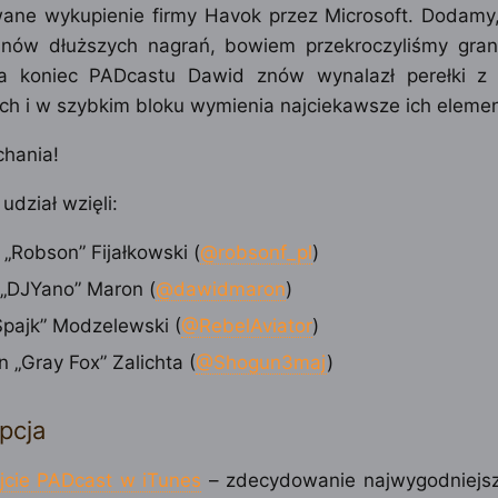
wane wykupienie firmy Havok przez Microsoft. Dodamy, 
anów dłuższych nagrań, bowiem przekroczyliśmy gra
a koniec PADcastu Dawid znów wynalazł perełki z 
ch i w szybkim bloku wymienia najciekawsze ich elemen
chania!
udział wzięli:
 „Robson” Fijałkowski (
@robsonf_pl
)
„DJYano” Maron (
@dawidmaron
)
„Spajk” Modzelewski (
@RebelAviator
)
 „Gray Fox” Zalichta (
@Shogun3maj
)
pcja
jcie PADcast w iTunes
– zdecydowanie najwygodniejs