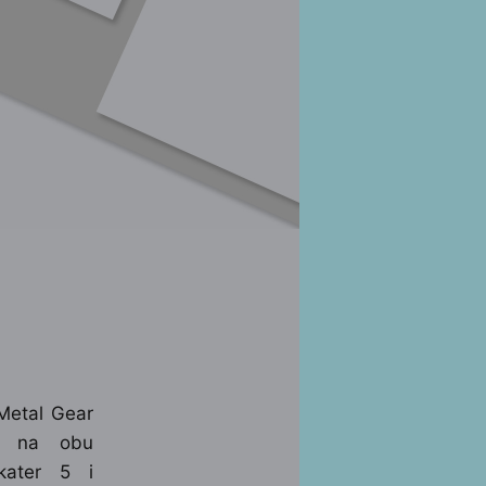
 Metal Gear
a na obu
kater 5 i