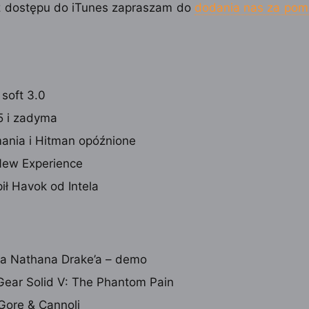
 dostępu do iTunes zapraszam do
dodania nas za pom
 soft 3.0
 i zadyma
ania i Hitman opóźnione
ew Experience
ił Havok od Intela
ja Nathana Drake’a – demo
Gear Solid V: The Phantom Pain
Gore & Cannoli