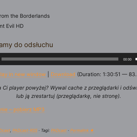
from the Borderlands
nt Evil HD
amy do odsłuchu
cz
00:00
ych
lay in new window
|
Download
(Duration: 1:30:51 — 83
a Ci player powyżej? Wywal cache z przeglądarki i odśw
lub ją zrestartuj (przeglądarkę, nie stronę).
nie – pobierz MP3
Dcast
,
PADcast-RSS
· Tagi:
PADcast
·
Permalink ★