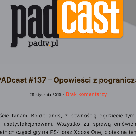
PADcast #137 – Opowieści z pogranicz
·
Brak komentarzy
26 stycznia 2015
teście fanami Borderlands, z pewnością będziecie tym
 usatysfakcjonowani. Wszystko za sprawą omówieni
tnich części gry na PS4 oraz Xboxa One, plotek na tem