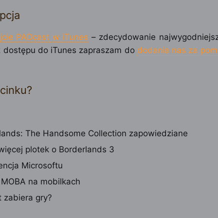
pcja
jcie PADcast w iTunes
– zdecydowanie najwygodniejs
 dostępu do iTunes zapraszam do
dodania nas za pom
cinku?
lands: The Handsome Collection zapowiedziane
więcej plotek o Borderlands 3
encja Microsoftu
 MOBA na mobilkach
t zabiera gry?