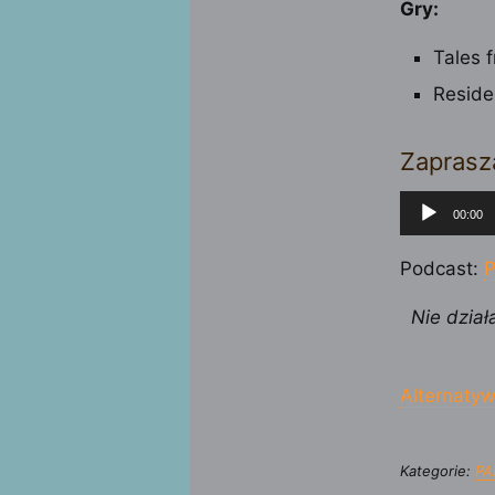
Gry:
Tales 
Reside
Zaprasz
Odtwarza
00:00
plików
dźwiękow
Podcast:
P
Nie dział
Alternatyw
Kategorie:
PA