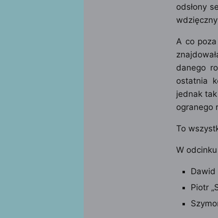
odsłony se
wdzięcznym
A co poza
znajdował
danego ro
ostatnia k
jednak tak
ogranego r
To wszystk
W odcinku 
Dawid 
Piotr 
Szymon