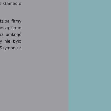
ale Games o
ziba firmy
rszą firmę
też umknąć
zy nie było
a Szymona z