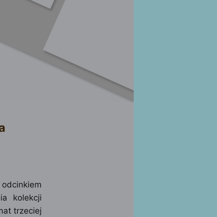
a
 odcinkiem
a kolekcji
at trzeciej