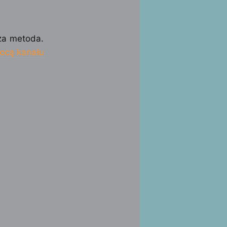
za metoda.
ocą kanału