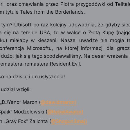
rii oraz omawiania przez Piotra przygodówki od Tellt
 tytule Tales from the Borderlands.
 tym? Ubisoft po raz kolejny udowadnia, że gdyby sied
a się na terenie USA, to w walce o Złotą Kupę (najgo
ku) miałaby w kieszeni. Naszej uwadze nie mogła 
onferencja Microsoftu, na której informacji dla grac
 dużo, jak się tego spodziewaliśmy. Na deser wrażeni
emastera-remastera Resident Evil.
o na dzisiaj i do usłyszenia!
udział wzięli:
„DJYano” Maron (
@dawidmaron)
„Spajk” Modzelewski (
@RebelAviator)
 „Gray Fox” Zalichta (
@Shogun3maj)