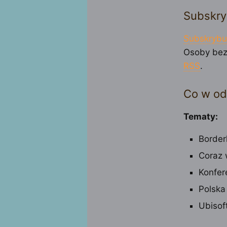
Subskry
Subskrybu
Osoby bez
RSS
.
Co w od
Tematy:
Border
Coraz 
Konfer
Polska
Ubisof