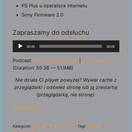
PS Plus u operatora internetu
Sony Firmware 2.0
Zapraszamy do odsłuchu
Odtwarzacz
00:00
00:00
plików
dźwiękowych
Podcast:
Play in new window
|
Download
(Duration: 55:38 — 51.1MB)
Nie działa Ci player powyżej? Wywal cache z
przeglądarki i odśwież stronę lub ją zrestartuj
(przeglądarkę, nie stronę).
Pobierz MP3
Kategorie:
PADcast
,
PADcast-RSS
· Tagi:
PADcast
·
Permalink ★