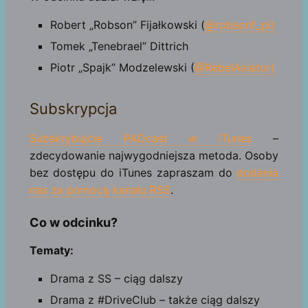
Robert „Robson” Fijałkowski (
@robsonf_pl)
Tomek „Tenebrael” Dittrich
Piotr „Spajk” Modzelewski (
@RebelAviator)
Subskrypcja
Subskrybujcie PADcast w iTunes
–
zdecydowanie najwygodniejsza metoda. Osoby
bez dostępu do iTunes zapraszam do
dodania
nas za pomocą kanału RSS
.
Co w odcinku?
Tematy:
Drama z SS – ciąg dalszy
Drama z #DriveClub – także ciąg dalszy