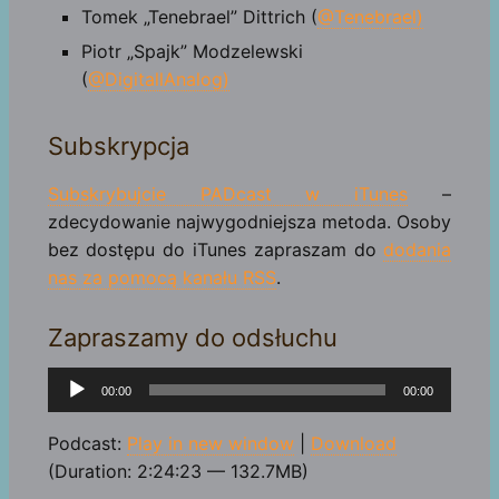
Tomek „Tenebrael” Dittrich (
@Tenebrael)
Piotr „Spajk” Modzelewski
(
@DigitallAnalog)
Subskrypcja
Subskrybujcie PADcast w iTunes
–
zdecydowanie najwygodniejsza metoda. Osoby
bez dostępu do iTunes zapraszam do
dodania
nas za pomocą kanału RSS
.
Zapraszamy do odsłuchu
Odtwarzacz
00:00
00:00
plików
dźwiękowych
Podcast:
Play in new window
|
Download
(Duration: 2:24:23 — 132.7MB)