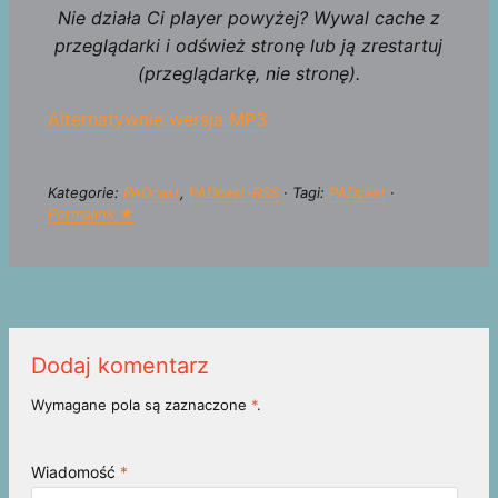
Nie działa Ci player powyżej? Wywal cache z
przeglądarki i odśwież stronę lub ją zrestartuj
(przeglądarkę, nie stronę).
Alternatywnie wersja MP3
Kategorie:
PADcast
,
PADcast-RSS
· Tagi:
PADcast
·
Permalink ★
Dodaj komentarz
Wymagane pola są zaznaczone
*
.
Wiadomość
*