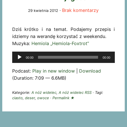
·
Brak komentarzy
29 kwietnia 2012
Dziś krótko i na temat. Podajemy przepis i
idziemy na werandę korzystać z weekendu.
Muzyka:
Hemiola „Hemiola-Foxtrot”
Odtwarzacz
00:00
00:00
plików
dźwiękowych
Podcast:
Play in new window
|
Download
(Duration: 7:09 — 6.6MB)
Kategorie:
A nóż widelec
,
A nóż widelec RSS
· Tagi:
ciasto
,
deser
,
owoce
·
Permalink ★