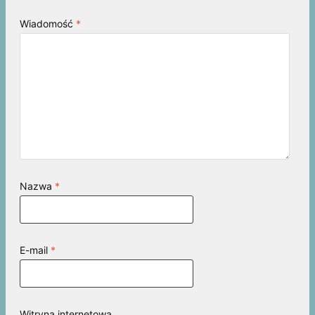
Wiadomość
*
Nazwa
*
E-mail
*
Witryna internetowa