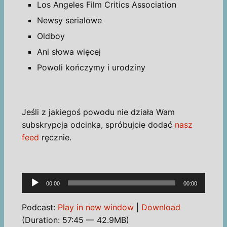
Los Angeles Film Critics Association
Newsy serialowe
Oldboy
Ani słowa więcej
Powoli kończymy i urodziny
Jeśli z jakiegoś powodu nie działa Wam
subskrypcja odcinka, spróbujcie dodać
nasz
feed
ręcznie.
Odtwarzacz
00:00
00:00
plików
dźwiękowych
Podcast:
Play in new window
|
Download
(Duration: 57:45 — 42.9MB)