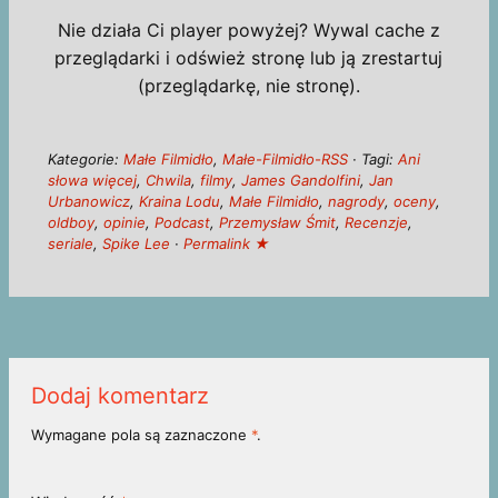
Nie działa Ci player powyżej? Wywal cache z
przeglądarki i odśwież stronę lub ją zrestartuj
(przeglądarkę, nie stronę).
Kategorie:
Małe Filmidło
,
Małe-Filmidło-RSS
· Tagi:
Ani
słowa więcej
,
Chwila
,
filmy
,
James Gandolfini
,
Jan
Urbanowicz
,
Kraina Lodu
,
Małe Filmidło
,
nagrody
,
oceny
,
oldboy
,
opinie
,
Podcast
,
Przemysław Śmit
,
Recenzje
,
seriale
,
Spike Lee
·
Permalink ★
Dodaj komentarz
Wymagane pola są zaznaczone
*
.