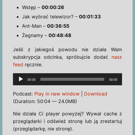
Wstęp –
00:00:26
Jak wybrać telewizor? –
00:01:33
Ant-Man –
00:36:55
Żegnamy –
00:48:48
Jeśli z jakiegoś powodu nie działa Wam
subskrypcja odcinka, spróbujcie dodać
nasz
feed
ręcznie.
Odtwarzacz
00:00
00:00
plików
dźwiękowych
Podcast:
Play in new window
|
Download
(Duration: 50:04 — 24.0MB)
Nie działa Ci player powyżej? Wywal cache z
przeglądarki i odśwież stronę lub ją zrestartuj
(przeglądarkę, nie stronę).