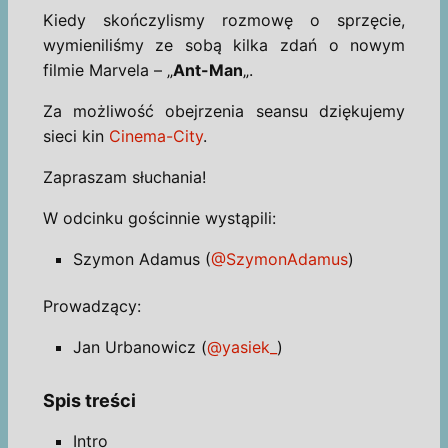
Kiedy skończylismy rozmowę o sprzęcie,
wymieniliśmy ze sobą kilka zdań o nowym
filmie Marvela – „
Ant-Man
„.
Za możliwość obejrzenia seansu dziękujemy
sieci kin
Cinema-City
.
Zapraszam słuchania!
W odcinku gościnnie wystąpili:
Szymon Adamus (
@SzymonAdamus
)
Prowadzący:
Jan Urbanowicz (
@yasiek_
)
Spis treści
Intro