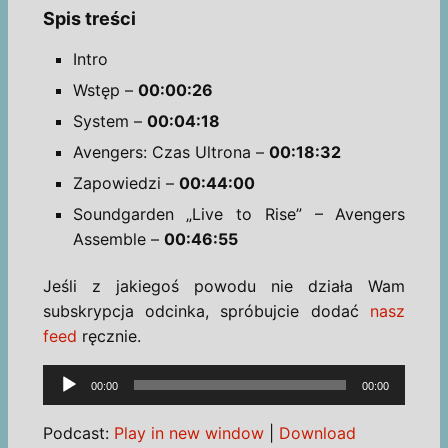
Spis treści
Intro
Wstęp –
00:00:26
System –
00:04:18
Avengers: Czas Ultrona –
00:18:32
Zapowiedzi –
00:44:00
Soundgarden „Live to Rise” – Avengers
Assemble –
00:46:55
Jeśli z jakiegoś powodu nie działa Wam
subskrypcja odcinka, spróbujcie dodać
nasz
feed
ręcznie.
Odtwarzacz
00:00
00:00
plików
dźwiękowych
Podcast:
Play in new window
|
Download