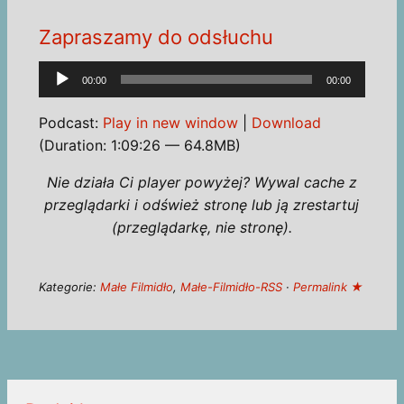
Zapraszamy do odsłuchu
Odtwarzacz
00:00
00:00
plików
dźwiękowych
Podcast:
Play in new window
|
Download
(Duration: 1:09:26 — 64.8MB)
Nie działa Ci player powyżej? Wywal cache z
przeglądarki i odśwież stronę lub ją zrestartuj
(przeglądarkę, nie stronę).
Kategorie:
Małe Filmidło
,
Małe-Filmidło-RSS
·
Permalink ★