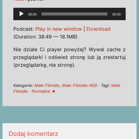
Odtwarzacz
00:00
00:00
plików
dźwiękowych
Podcast:
Play in new window
|
Download
(Duration: 38:49 — 18.1MB)
Nie działa Ci player powyżej? Wywal cache z
przeglądarki i odśwież stronę lub ją zrestartuj
(przeglądarkę, nie stronę).
Kategorie:
Małe Filmidło
,
Małe-Filmidło-RSS
· Tagi:
Małe
Filmidło
·
Permalink ★
Dodaj komentarz