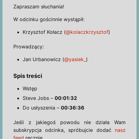
Zapraszam słuchania!
W odcinku gościnnie wystąpił:
Krzysztof Kołacz (
@kolaczkrzysztof
)
Prowadzący:
Jan Urbanowicz (
@yasiek_
)
Spis treści
Wstęp
Steve Jobs –
00:01:32
Do usłyszenia –
00:36:36
Jeśli z jakiegoś powodu nie działa Wam
subskrypcja odcinka, spróbujcie dodać
nasz
feed
ręcznie.