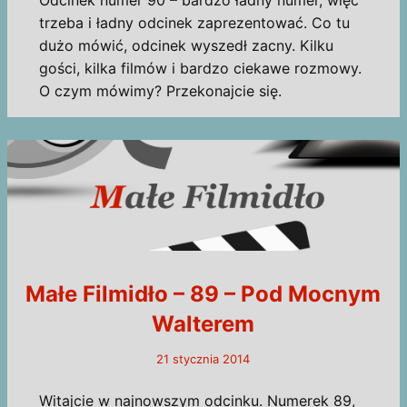
Odcinek numer 90 – bardzo ładny numer, więc
trzeba i ładny odcinek zaprezentować. Co tu
dużo mówić, odcinek wyszedł zacny. Kilku
gości, kilka filmów i bardzo ciekawe rozmowy.
O czym mówimy? Przekonajcie się.
Małe Filmidło – 89 – Pod Mocnym
Walterem
21 stycznia 2014
Witajcie w najnowszym odcinku. Numerek 89,