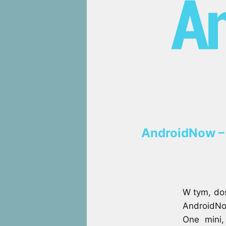
AndroidNow – 
W tym, do
AndroidNo
One mini,