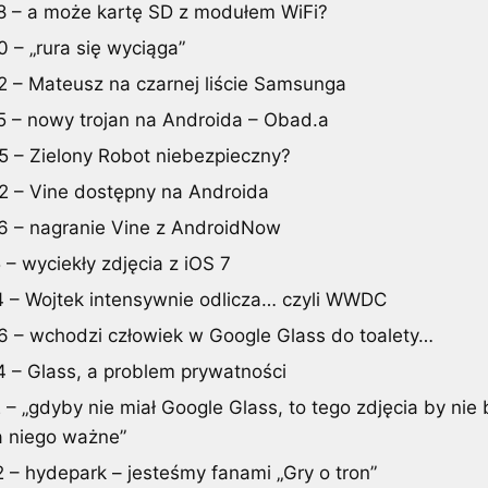
8 – a może kartę SD z modułem WiFi?
0 – „rura się wyciąga”
2 – Mateusz na czarnej liście Samsunga
5 – nowy trojan na Androida – Obad.a
5 – Zielony Robot niebezpieczny?
2 – Vine dostępny na Androida
6 – nagranie Vine z AndroidNow
 – wyciekły zdjęcia z iOS 7
4 – Wojtek intensywnie odlicza… czyli WWDC
6 – wchodzi człowiek w Google Glass do toalety…
4 – Glass, a problem prywatności
 – „gdyby nie miał Google Glass, to tego zdjęcia by nie 
la niego ważne”
2 – hydepark – jesteśmy fanami „Gry o tron”