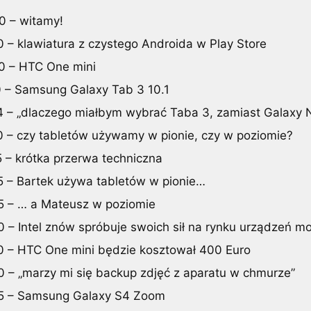
0 – witamy!
0 – klawiatura z czystego Androida w Play Store
0 – HTC One mini
0 – Samsung Galaxy Tab 3 10.1
4 – „dlaczego miałbym wybrać Taba 3, zamiast Galaxy N
0 – czy tabletów używamy w pionie, czy w poziomie?
5 – krótka przerwa techniczna
5 – Bartek używa tabletów w pionie…
5 – … a Mateusz w poziomie
0 – Intel znów spróbuje swoich sił na rynku urządzeń m
0 – HTC One mini będzie kosztował 400 Euro
0 – „marzy mi się backup zdjęć z aparatu w chmurze”
5 – Samsung Galaxy S4 Zoom