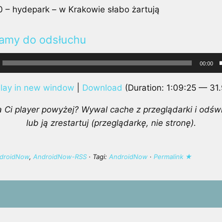
0 – hydepark – w Krakowie słabo żartują
amy do odsłuchu
cz
00:00
ych
lay in new window
|
Download
(Duration: 1:09:25 — 31
a Ci player powyżej? Wywal cache z przeglądarki i odśw
lub ją zrestartuj (przeglądarkę, nie stronę).
droidNow
,
AndroidNow-RSS
· Tagi:
AndroidNow
·
Permalink ★