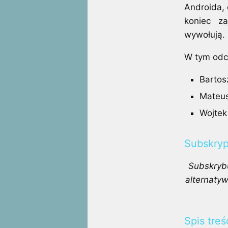
Androida,
koniec za
wywołują. 
W tym odci
Bartos
Mateus
Wojte
Subskryp
Subskryb
alternaty
Spis treś