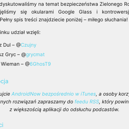
 dyskutowaliśmy na temat bezpieczeństwa Zielonego Ro
jęliśmy się okularami Google Glass i kontrowersj
Pełny spis treści znajdziecie poniżej – miłego słuchania!
nku udział wzięli:
z Dul – @
Czujny
z Gryc – @
grycmat
k Wieman – @
6GhosT9
cja
ujcie
AndroidNow bezpośrednio w iTunes
, a osoby korz
wnych rozwiązań zapraszamy do
feedu RSS
, który powin
z większością aplikacji do odsłuchu podcastów.
ci