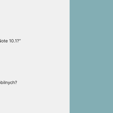
ote 10.1?”
obilnych?