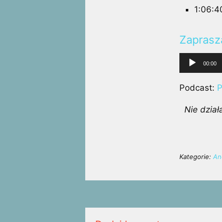
1:06:4
Zaprasz
Odtwarza
00:00
plików
dźwiękow
Podcast:
P
Nie dział
Kategorie:
An