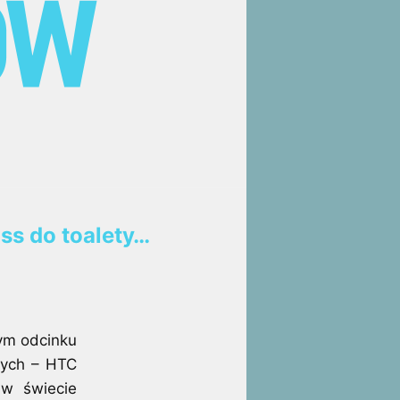
ss do toalety…
ym odcinku
wych – HTC
 w świecie