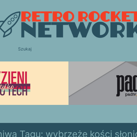
Szukaj
hiwa Tagu:
wybrzeże kości słoni