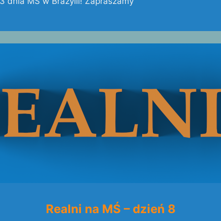
13 dnia MŚ w Brazylii! Zapraszamy
Realni na MŚ – dzień 8