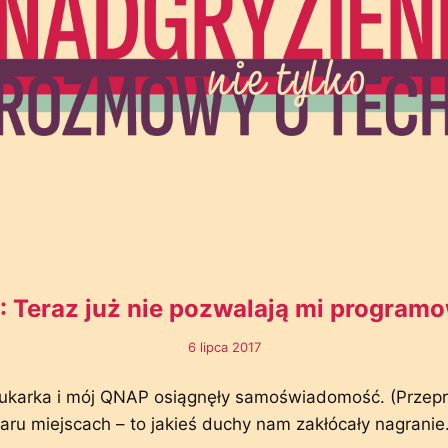
: Teraz już nie pozwalają mi program
6 lipca 2017
rukarka i mój QNAP osiągnęły samoświadomość. (Przep
ru miejscach – to jakieś duchy nam zakłócały nagranie.