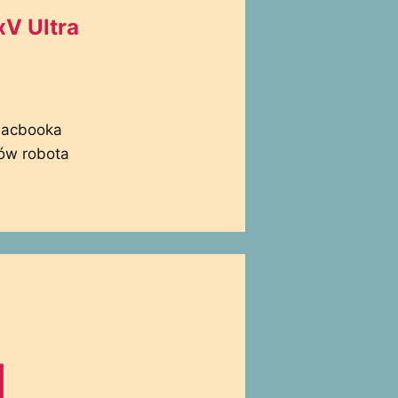
V Ultra
 Macbooka
tów robota