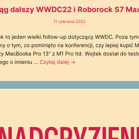
iąg dalszy WWDC22 i Roborock S7 Max
11 czerwca 2022
k to jeden wielki follow-up dotyczący WWDC. Poza tym
 o tym, co pominięto na konferencji, czy lepiej kupić
zy MacBooka Pro 13” z M1 Pro itd. Wojtek dostał do tes
ego o imieniu …
Czytaj dalej
→