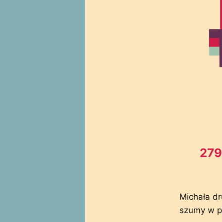
279
Michała d
szumy w pa