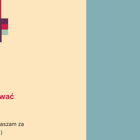
ować
raszam za
)