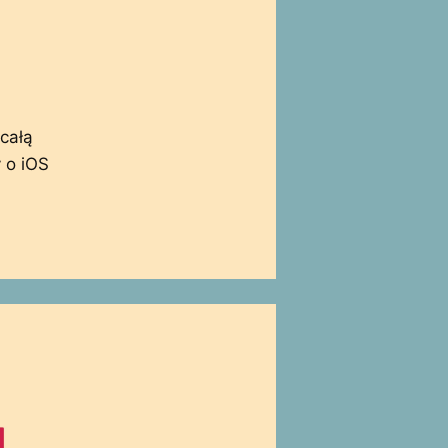
całą
 o iOS