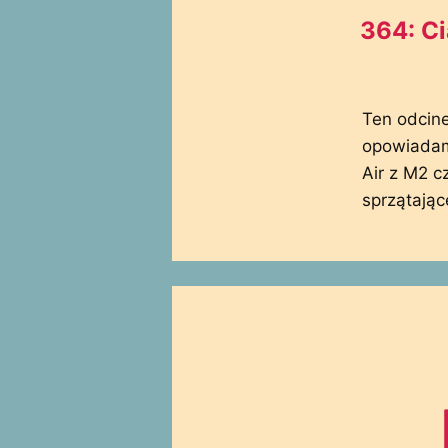
364: C
Ten odcine
opowiadamy
Air z M2 c
sprzątając