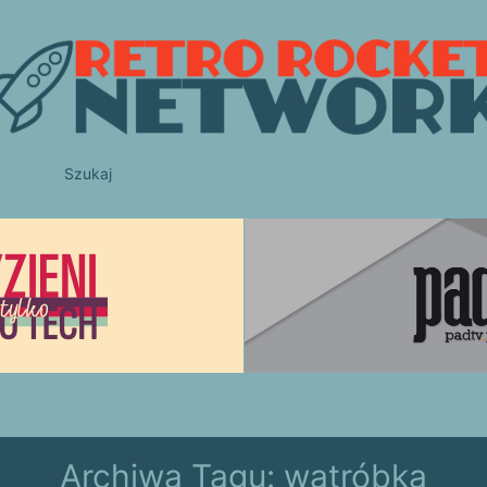
Szukaj
Archiwa Tagu:
wątróbka