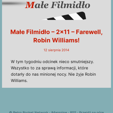
Małe Filmidło – 2×11 – Farewell,
Robin Williams!
12 sierpnia 2014
W tym tygodniu odcinek nieco smutniejszy.
Wszystko to za sprawą informacji, które
dotarły do nas minionej nocy. Nie żyje Robin
Williams.
©
Retro Rocket Network
·
iMagazine
·
RSS
·
Przejdź na górę