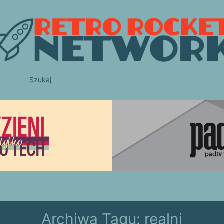
Szukaj
Archiwa Tagu:
realni