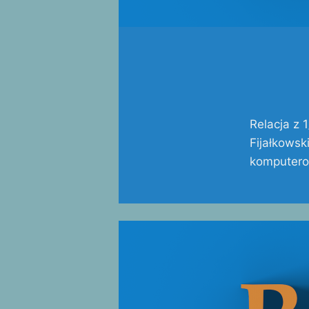
Relacja z 
Fijałkowsk
komputerow