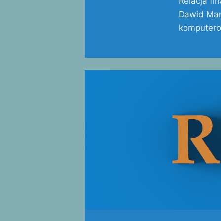
Relacja fi
Dawid Maro
komputerow