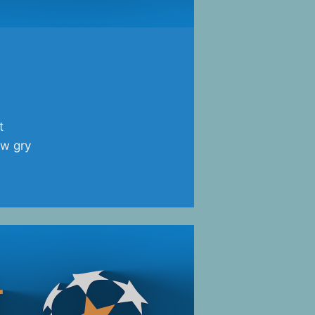
t
 w gry