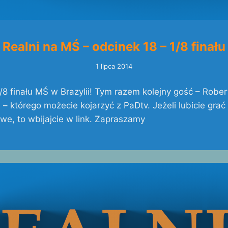
Realni na MŚ – odcinek 18 – 1/8 finału
1 lipca 2014
1/8 finału MŚ w Brazylii! Tym razem kolejny gość – Rober
i – którego możecie kojarzyć z PaDtv. Jeżeli lubicie grać
e, to wbijajcie w link. Zapraszamy