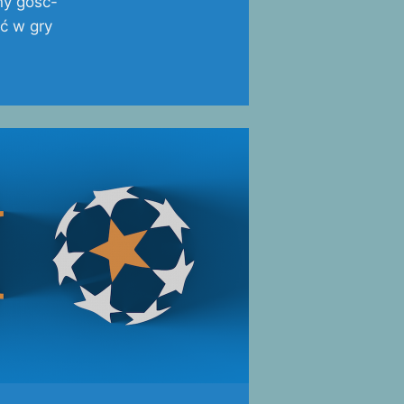
ny gość-
ać w gry