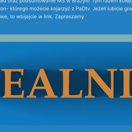
nału oraz podsumowanie MŚ w Brazylii! Tym razem kolej
n- którego możecie kojarzyć z PaDtv. Jeżeli lubicie gr
e, to wbijajcie w link. Zapraszamy