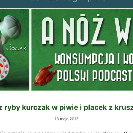
 z ryby kurczak w piwie i placek z kru
13 maja 2012