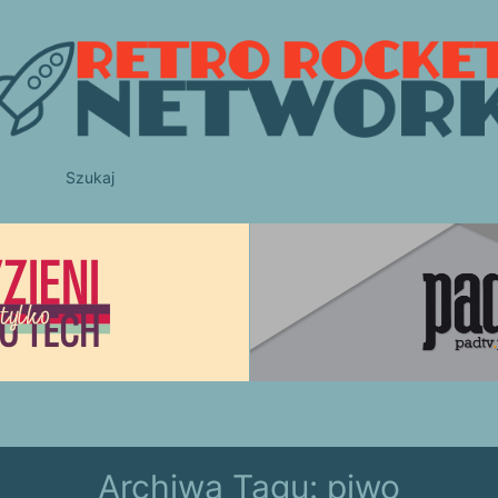
Szukaj
Archiwa Tagu:
piwo