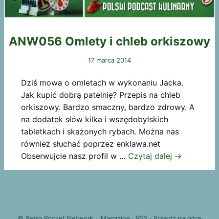
ANW056 Omlety i chleb orkiszowy
17 marca 2014
Dziś mowa o omletach w wykonaniu Jacka.
Jak kupić dobrą patelnię? Przepis na chleb
orkiszowy. Bardzo smaczny, bardzo zdrowy. A
na dodatek słów kilka i wszędobylskich
tabletkach i skażonych rybach. Można nas
również słuchać poprzez enklawa.net
Obserwujcie nasz profil w …
Czytaj dalej
→
©
Retro Rocket Network
·
iMagazine
·
RSS
·
Przejdź na górę