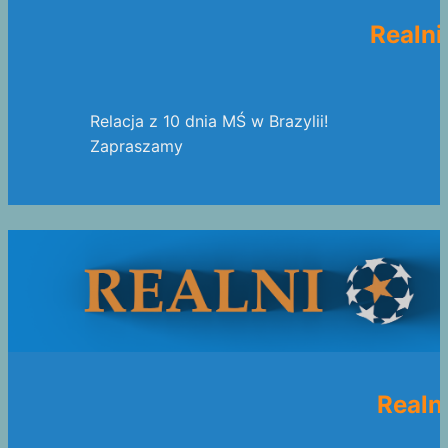
Realni
Relacja z 10 dnia MŚ w Brazylii!
Zapraszamy
Realn