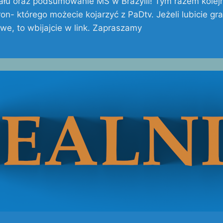
nału oraz podsumowanie MŚ w Brazylii! Tym razem kolej
n- którego możecie kojarzyć z PaDtv. Jeżeli lubicie gr
e, to wbijajcie w link. Zapraszamy