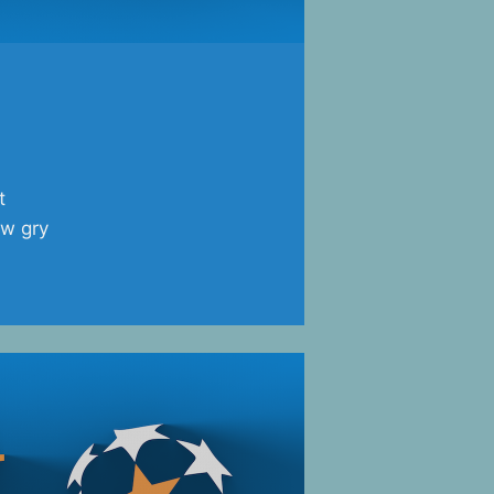
t
 w gry