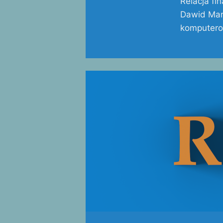
Relacja fi
Dawid Maro
komputerow