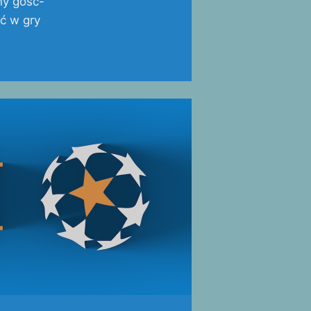
ny gość-
ać w gry