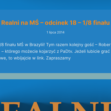
Realni na MŚ – odcinek 18 – 1/8 finału
1 lipca 2014
1/8 finału MŚ w Brazylii! Tym razem kolejny gość – Rober
i – którego możecie kojarzyć z PaDtv. Jeżeli lubicie grać
e, to wbijajcie w link. Zapraszamy