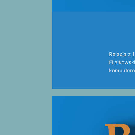
Relacja z 
Fijałkowsk
komputerow