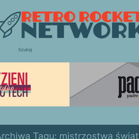
Szukaj
Archiwa Tagu:
mistrzostwa świa