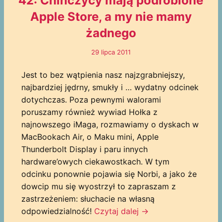
42: Chińczycy mają podrobione
Apple Store, a my nie mamy
żadnego
29 lipca 2011
Jest to bez wątpienia nasz najzgrabniejszy,
najbardziej jędrny, smukły i … wydatny odcinek
dotychczas. Poza pewnymi walorami
poruszamy również wywiad Hołka z
najnowszego iMaga, rozmawiamy o dyskach w
MacBookach Air, o Maku mini, Apple
Thunderbolt Display i paru innych
hardware’owych ciekawostkach. W tym
odcinku ponownie pojawia się Norbi, a jako że
dowcip mu się wyostrzył to zapraszam z
zastrzeżeniem: słuchacie na własną
odpowiedzialność!
Czytaj dalej
→