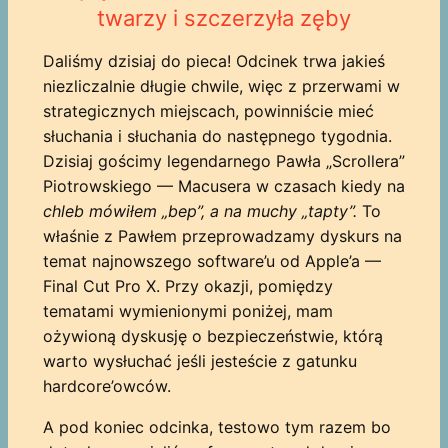
twarzy i szczerzyła zęby
Daliśmy dzisiaj do pieca! Odcinek trwa jakieś
niezliczalnie długie chwile, więc z przerwami w
strategicznych miejscach, powinniście mieć
słuchania i słuchania do następnego tygodnia.
Dzisiaj gościmy legendarnego Pawła „Scrollera”
Piotrowskiego — Macusera w czasach kiedy na
chleb mówiłem „bep”, a na muchy „tapty”.
To
właśnie z Pawłem przeprowadzamy dyskurs na
temat najnowszego software’u od Apple’a —
Final Cut Pro X. Przy okazji, pomiędzy
tematami wymienionymi poniżej, mam
ożywioną dyskusję o bezpieczeństwie, którą
warto wysłuchać jeśli jesteście z gatunku
hardcore’owców.
A pod koniec odcinka, testowo tym razem bo