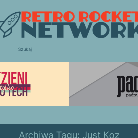
Szukaj
Archiwa Tagu:
Just Koz