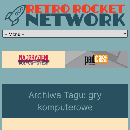
Archiwa Tagu:
gry
komputerowe