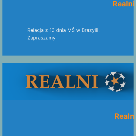
Realni
Relacja z 13 dnia MŚ w Brazylii!
Zapraszamy
Realn