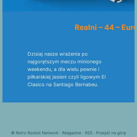
Realni – 44 – Eur
Dzisiaj nasze wrażenia po
najgorętszym meczu minionego
weekendu, a dla wielu pewnie i
piłkarskiej jesieni czyli ligowym El
Clasico na Santiago Bernabeu.
©
Retro Rocket Network
·
iMagazine
·
RSS
·
Przejdź na górę