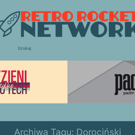
Szukaj
Archiwa Tagu:
Dorociński